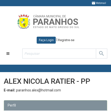
Webmail
|
Registre-se
Faça Login
Toggle
navigation
ALEX NICOLA RATIER - PP
E-mail:
paranhos.alex@hotmail.com
Perfil