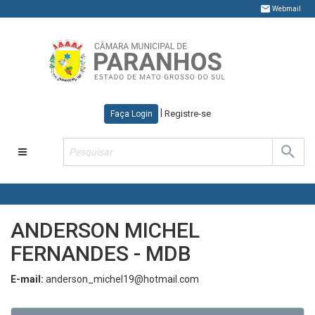
Webmail
|
Registre-se
Faça Login
Toggle
navigation
ANDERSON MICHEL
FERNANDES - MDB
E-mail:
anderson_michel19@hotmail.com