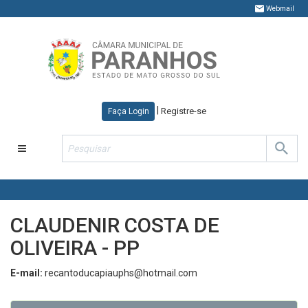
Webmail
|
Registre-se
Faça Login
Toggle
navigation
CLAUDENIR COSTA DE
OLIVEIRA - PP
E-mail:
recantoducapiauphs@hotmail.com