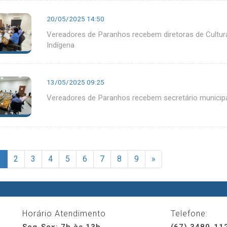
20/05/2025 14:50
Vereadores de Paranhos recebem diretoras de Cultura 
Indígena
13/05/2025 09:25
Vereadores de Paranhos recebem secretário municipal
1
2
3
4
5
6
7
8
9
»
Horário Atendimento
Telefone:
Seg-Sex: 7h às 13h
(67) 3480-11