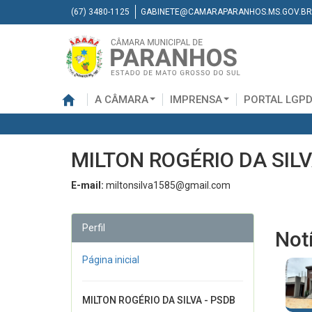
(67) 3480-1125
GABINETE@CAMARAPARANHOS.MS.GOV.BR
A CÂMARA
IMPRENSA
PORTAL LGP
MILTON ROGÉRIO DA SILV
E-mail:
miltonsilva1585@gmail.com
Perfil
Not
Página inicial
MILTON ROGÉRIO DA SILVA - PSDB