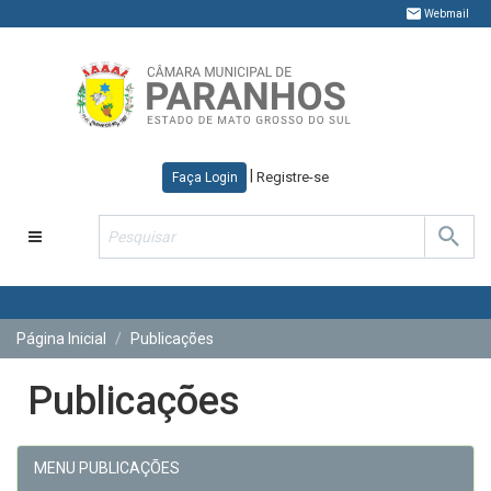
Webmail
|
Registre-se
Faça Login
Toggle
navigation
Página Inicial
Publicações
Publicações
MENU PUBLICAÇÕES