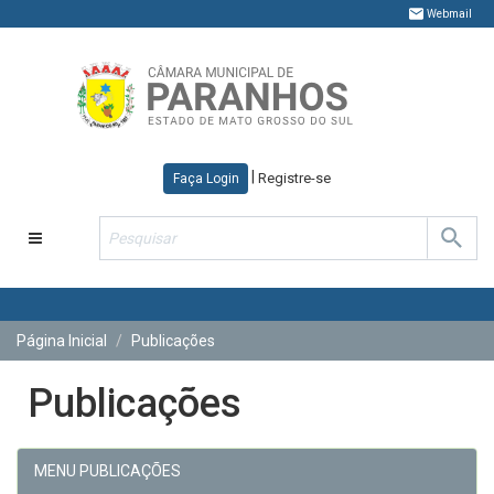
Webmail
|
Registre-se
Faça Login
Toggle
navigation
Página Inicial
Publicações
Publicações
MENU PUBLICAÇÕES